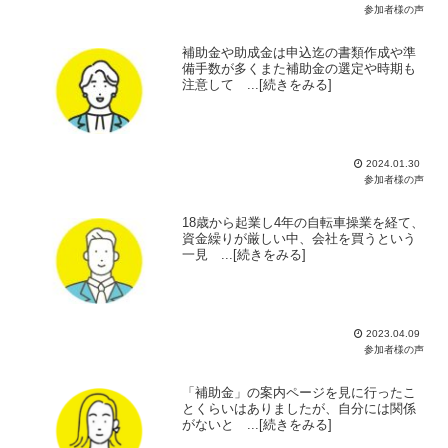
参加者様の声
補助金や助成金は申込迄の書類作成や準
備手数が多くまた補助金の選定や時期も
注意して ...[続きをみる]
2024.01.30
参加者様の声
18歳から起業し4年の自転車操業を経て、
資金繰りが厳しい中、会社を買うという
一見 ...[続きをみる]
2023.04.09
参加者様の声
「補助金」の案内ページを見に行ったこ
とくらいはありましたが、自分には関係
がないと ...[続きをみる]