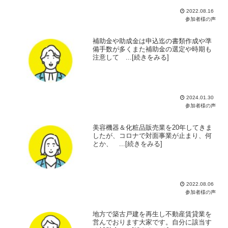
2022.08.16
参加者様の声
補助金や助成金は申込迄の書類作成や準
備手数が多くまた補助金の選定や時期も
注意して ...[続きをみる]
2024.01.30
参加者様の声
美容機器＆化粧品販売業を20年してきま
したが、コロナで対面事業が止まり、何
とか、 ...[続きをみる]
2022.08.06
参加者様の声
地方で築古戸建を再生し不動産賃貸業を
営んでおります大家です。自分に該当す