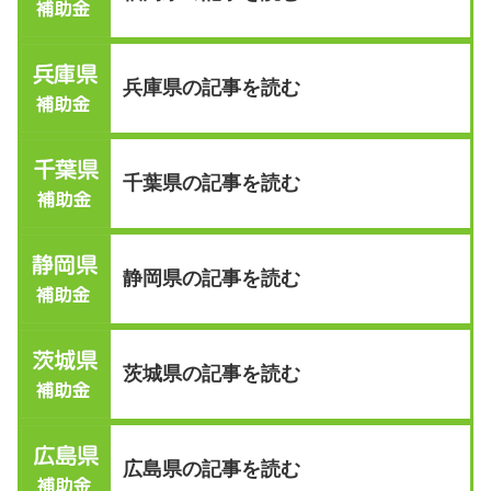
兵庫県の記事を読む
千葉県の記事を読む
静岡県の記事を読む
茨城県の記事を読む
広島県の記事を読む