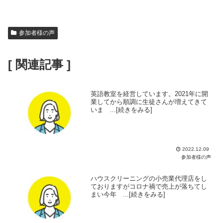
参加者様の声
[ 関連記事 ]
英語教室を経営しています。2021年に開
業してから順調に生徒さんが増えてきて
いま ...[続きをみる]
2022.12.09
参加者様の声
ハウスクリーニングの小売業代理店をし
ておりますがコロナ禍で売上が落ちてし
まい今年 ...[続きをみる]